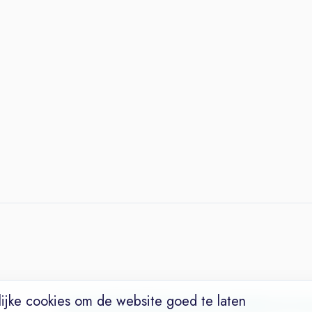
ijke cookies om de website goed te laten
Vacatures
Niches
Werkgevers
Over Ons
Maak een Suc