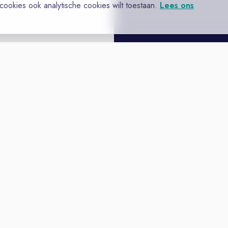
 cookies ook analytische cookies wilt toestaan.
Lees ons
Vacatures
Niches
Werkgevers
Over Ons
Maak een Suc
kie
Cookie-instellingen
Tips voor een wervende vacaturetekst