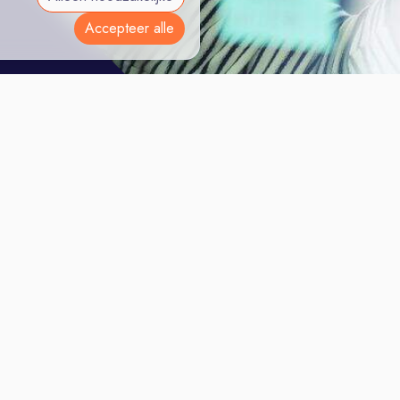
Accepteer alle
cesvol CV
Contact
Vacature Plaatsen
Veelgestelde Vragen