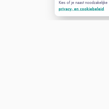
Kies of je naast noodzakelijke
privacy- en cookiebeleid
.
SALESVAC
VACATURELAND
powered by
Inloggen voor Werkzoekenden
© 2025
Algemene Voorwaarden
Privacy & Coo
Vacatureland