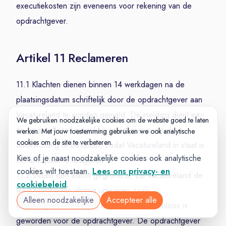
executiekosten zijn eveneens voor rekening van de
opdrachtgever.
Artikel 11 Reclameren
11.1 Klachten dienen binnen 14 werkdagen na de
plaatsingsdatum schriftelijk door de opdrachtgever aan
Vacatureland te worden gemeld. De melding dient een
We gebruiken noodzakelijke cookies om de website goed te laten
zo gedetailleerd mogelijke omschrijving van de
werken. Met jouw toestemming gebruiken we ook analytische
cookies om de site te verbeteren.
tekortkoming te bevatten, zodat Vacatureland in staat is
Kies of je naast noodzakelijke cookies ook analytische
om adequaat te reageren.
cookies wilt toestaan.
Lees ons privacy- en
11.2 Indien een klacht gegrond is, zal Vacatureland de
cookiebeleid
.
werkzaamheden alsnog uitvoeren zoals
Alleen noodzakelijke
Accepteer alle
overeengekomen, tenzij dit aantoonbaar zinloos is
geworden voor de opdrachtgever. De opdrachtgever