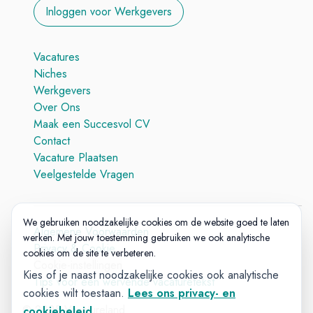
Inloggen voor Werkgevers
Vacatures
Niches
Werkgevers
Over Ons
Maak een Succesvol CV
Contact
Vacature Plaatsen
Veelgestelde Vragen
We gebruiken noodzakelijke cookies om de website goed te laten
Algemene Voorwaarden
werken. Met jouw toestemming gebruiken we ook analytische
Privacy & Cookie
cookies om de site te verbeteren.
Cookie-instellingen
Kies of je naast noodzakelijke cookies ook analytische
Tips voor een wervende vacaturetekst
cookies wilt toestaan.
Lees ons privacy- en
© 2025 Vacatureland
cookiebeleid
.