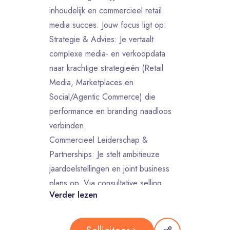
inhoudelijk en commercieel retail
media succes. Jouw focus ligt op:
Strategie & Advies: Je vertaalt
complexe media- en verkoopdata
naar krachtige strategieën (Retail
Media, Marketplaces en
Social/Agentic Commerce) die
performance en branding naadloos
verbinden.
Commercieel Leiderschap &
Partnerships: Je stelt ambitieuze
jaardoelstellingen en joint business
plans op. Via consultative selling
Verder lezen
ontwikkel en presenteer je
innovatieve voorstellen die de
verwachtingen van onze A-merken