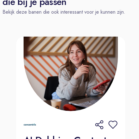
die bij je passen
Salaris & Flexibiliteit: Een
Bekijk deze banen die ook interessant voor je kunnen zijn.
marktconform salaris, de mogelijkheid
om (deels) thuis te werken, flexibele
werktijden en de optie om tijdelijk
vanuit een andere EU-locatie te
werken.
Uitstekende basis: 100%
reiskostenvergoeding, 8%
vakantiegeld en 26 vakantiedagen
(plus de optie om er 9 extra bij te
kopen).
Vergoedingen: €57,50 netto
telefoonvergoeding (BYOD) en €30
netto thuiswerkvergoeding (bij
fulltime) per maand.
Groei & Welzijn: Volop