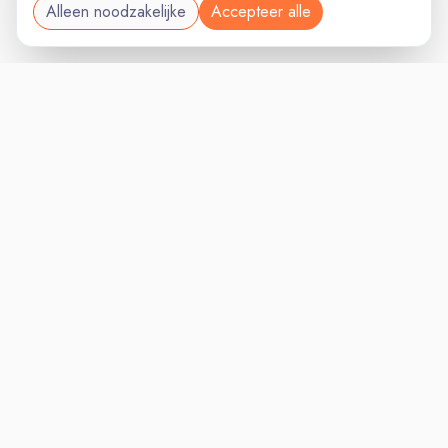
Alleen noodzakelijke
Accepteer alle
SALESVAC
VACATURELAND
powered by
Inloggen voor Werkgevers
Vacatures
Niches
Werkgevers