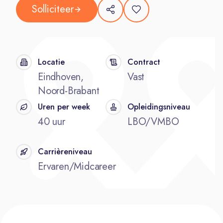
Solliciteer
Locatie
Contract
Eindhoven,
Vast
Noord-Brabant
Uren per week
Opleidingsniveau
40 uur
LBO/VMBO
Carrièreniveau
Ervaren/Midcareer