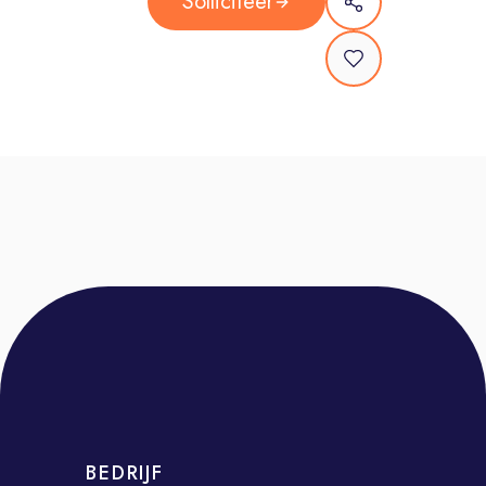
Solliciteer
overtreffen.
Campagneregie: Je behoudt het
overzicht over een gevarieerd
portfolio, bewaakt de strategische
consistentie en stuurt bij voor
maximaal resultaat.
Thought Leadership: Je fungeert als
dé interne en externe expert en deelt
proactief de nieuwste trends en best
practices om je omgeving te
inspireren tot innovatie.
Wie ben jij?
Jij bent een strategisch onderlegde
expert met een scherp commercieel
oog. Verder breng je mee:
BEDRIJF
2 tot 5 jaar werkervaring in een