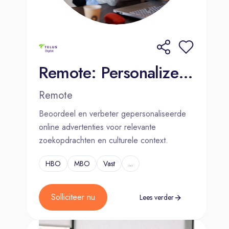
meebouwen aan de toekomst van
radio- en tv-media? Solliciteer dan
direct en sluit je aan bij ons team van
bevlogen specialisten!
Remote: Personalized Internet Ads Assessor - Dutch (NL)
Remote
Beoordeel en verbeter gepersonaliseerde
online advertenties voor relevante
zoekopdrachten en culturele context.
HBO
MBO
Vast
...
Solliciteer nu
Lees verder