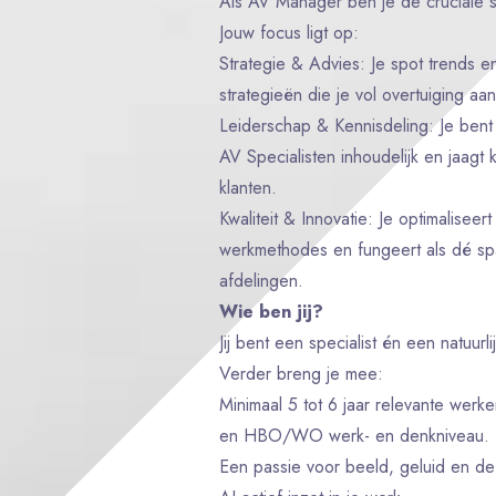
Als AV Manager ben je de cruciale 
Jouw focus ligt op:
Strategie & Advies: Je spot trends e
strategieën die je vol overtuiging aa
Leiderschap & Kennisdeling: Je bent
AV Specialisten inhoudelijk en jaagt 
klanten.
Kwaliteit & Innovatie: Je optimalisee
werkmethodes en fungeert als dé spa
afdelingen.
Wie ben jij?
Jij bent een specialist én een natuurl
Verder breng je mee:
Minimaal 5 tot 6 jaar relevante werk
en HBO/WO werk- en denkniveau.
Een passie voor beeld, geluid en de n