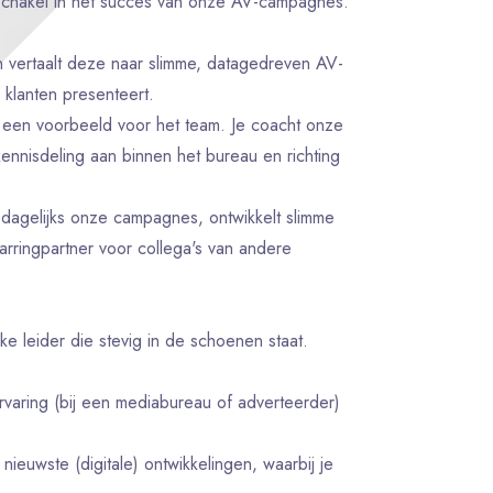
schakel in het succes van onze AV-campagnes.
n vertaalt deze naar slimme, datagedreven AV-
n klanten presenteert.
 een voorbeeld voor het team. Je coacht onze
kennisdeling aan binnen het bureau en richting
rt dagelijks onze campagnes, ontwikkelt slimme
rringpartner voor collega's van andere
ijke leider die stevig in de schoenen staat.
ervaring (bij een mediabureau of adverteerder)
ieuwste (digitale) ontwikkelingen, waarbij je