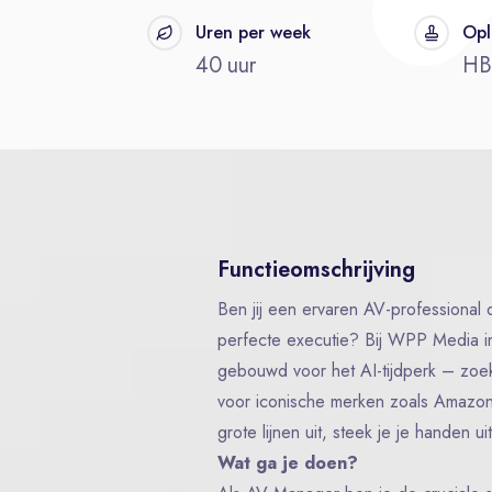
t
Uren per week
Opl
40 uur
H
Functieomschrijving
Ben jij een ervaren AV-professional d
perfecte executie? Bij WPP Media i
gebouwd voor het AI-tijdperk – zo
voor iconische merken zoals Amazon,
grote lijnen uit, steek je je handen 
Wat ga je doen?