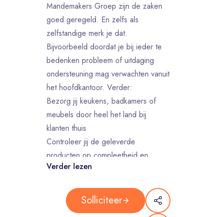
Mandemakers Groep zijn de zaken
goed geregeld. En zelfs als
zelfstandige merk je dat.
Bijvoorbeeld doordat je bij ieder te
bedenken probleem of uitdaging
ondersteuning mag verwachten vanuit
het hoofdkantoor. Verder:
Bezorg jij keukens, badkamers of
meubels door heel het land bij
klanten thuis
Controleer jij de geleverde
producten op compleetheid en
Verder lezen
beschadigingen
Adviseer en informeer jij klanten over
aansluitpunten, betalingen en
Solliciteer
garanties