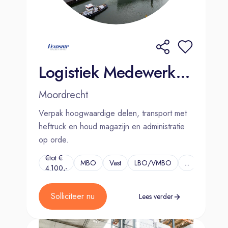
Logistiek Medewerker - Dutch speaking | Moordrecht
Moordrecht
Verpak hoogwaardige delen, transport met
heftruck en houd magazijn en administratie
op orde.
€tot €
MBO
Vast
LBO/VMBO
...
4.100,-
Solliciteer nu
Lees verder