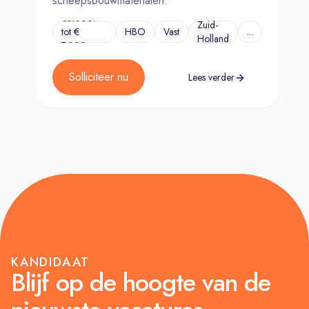
scheepsbouwmaterialen.
€5.000.-
Zuid-
tot €
HBO
Vast
...
Holland
7.000,-
Solliciteer nu
Lees verder
KANDIDAAT
Blijf op de hoogte van de