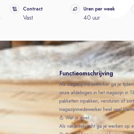
Contract
Uren per week
-
Vast
40 uur
Functieomschrijving
Als magazijnmedewerker ga je tijden
onze afdelingen in het magazijn in Ti
pakketten inpakken, versturen of sor
magazijnmedewerker heel veel klanten
💪 Wat je doet
Als vakantiekracht ga je werken op 