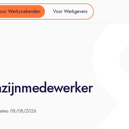
oor Werkzoekenden
Voor Werkgevers
azijnmedewerker
aties
08/08/2026