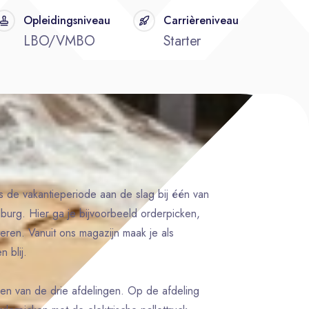
Opleidingsniveau
Carrièreniveau
LBO/VMBO
Starter
s de vakantieperiode aan de slag bij één van
lburg. Hier ga je bijvoorbeeld orderpicken,
teren. Vanuit ons magazijn maak je als
 blij.
een van de drie afdelingen. Op de afdeling