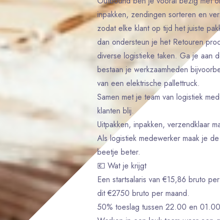
Outbound ben je vooral bezig met ord
inpakken, zendingen sorteren en ver
zodat elke klant op tijd het juiste p
dan ondersteun je het Retouren proc
diverse logistieke taken. Ga je aan 
bestaan je werkzaamheden bijvoorbee
van een elektrische pallettruck.
Samen met je team van logistiek me
klanten blij.
Uitpakken, inpakken, verzendklaar ma
Als logistiek medewerker maak je de
beetje beter.
💶 Wat je krijgt
Een startsalaris van €15,86 bruto pe
dit €2750 bruto per maand.
50% toeslag tussen 22.00 en 01.00