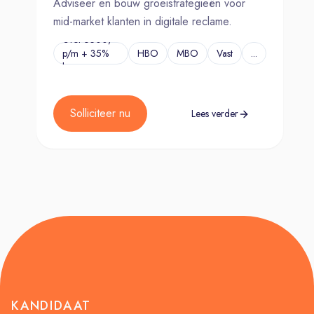
Adviseer en bouw groeistrategieën voor
mid-market klanten in digitale reclame.
€Tot 6500,-
p/m + 35%
HBO
MBO
Vast
...
bonus
Solliciteer nu
Lees verder
KANDIDAAT