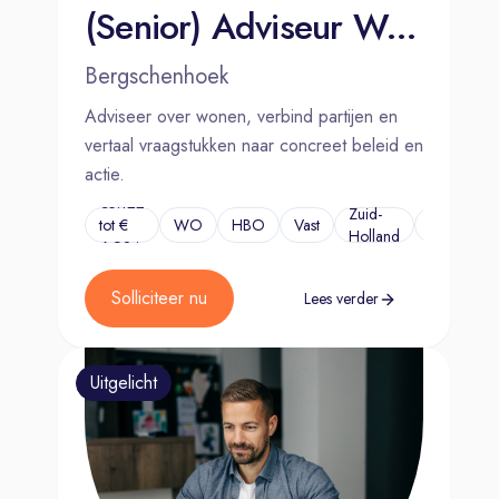
(Senior) Adviseur Wonen
Bergschenhoek
Adviseer over wonen, verbind partijen en
vertaal vraagstukken naar concreet beleid en
actie.
€5.122
Zuid-
tot €
WO
HBO
Vast
...
Holland
6.924
Solliciteer nu
Lees verder
Uitgelicht