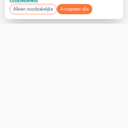
cookiebeleid
.
Alleen noodzakelijke
Accepteer alle
SALESVAC
VACATURELAND
powered by
Inloggen voor Werkgevers
Vacatures
Niches