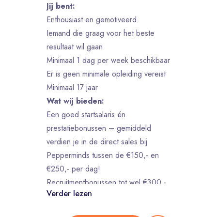
Jij bent:
Enthousiast en gemotiveerd
Iemand die graag voor het beste
resultaat wil gaan
Minimaal 1 dag per week beschikbaar
Er is geen minimale opleiding vereist
Minimaal 17 jaar
Wat wij bieden:
Een goed startsalaris én
prestatiebonussen – gemiddeld
verdien je in de direct sales bij
Pepperminds tussen de €150,- en
€250,- per dag!
Recruitmentbonussen tot wel €300,-
Verder lezen
per vriend die jij aanbrengt –
monetize your network! ;)