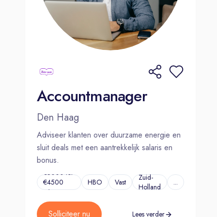
Accountmanager
Den Haag
Adviseer klanten over duurzame energie en
sluit deals met een aantrekkelijk salaris en
bonus.
€3000 tot
Zuid-
€4500
HBO
Vast
...
Holland
p/m
Solliciteer nu
Lees verder