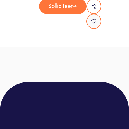
Opleiding- en trainingsprogramma’s
Solliciteer
van onze eigen PepperAcademy
De leukste feestjes, borrels en
evenementen – enjoy the ride!
Oneindige doorgroeimogelijkheden
– dare to grow!
Over ons:
Pepperminds is al dik 25 jaar proud
supporter of the next gen. Onze visie
is simpel: Pepperminds is de plek
waar je het beste uit jezelf leert
halen. We willen op een toffe manier
impact maken op jouw leven en je
uitdagen de wereld op te vreten!
Hoe? Door jou uit je comfort zone te
halen. Sales is our playground en