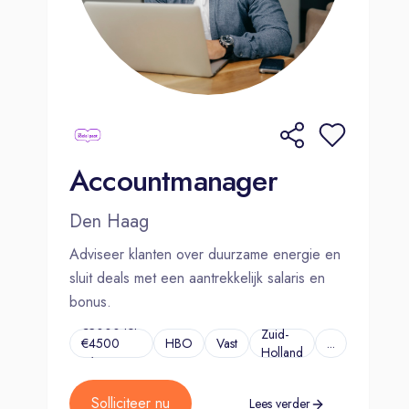
Accountmanager
Den Haag
Adviseer klanten over duurzame energie en
sluit deals met een aantrekkelijk salaris en
bonus.
€3000 tot
Zuid-
€4500
HBO
Vast
...
Holland
p/m
Solliciteer nu
Lees verder