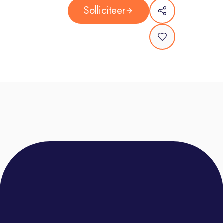
Opleiding- en trainingsprogramma’s
Solliciteer
van onze eigen PepperAcademy
De leukste feestjes, borrels en
evenementen – enjoy the ride!
Oneindige doorgroeimogelijkheden
– dare to grow!
Over ons:
Pepperminds is al dik 25 jaar proud
supporter of the next gen. Onze visie
is simpel: Pepperminds is de plek
waar je het beste uit jezelf leert
halen. We willen op een toffe manier
impact maken op jouw leven en je
uitdagen de wereld op te vreten!
Hoe? Door jou uit je comfort zone te
halen. Sales is our playground en