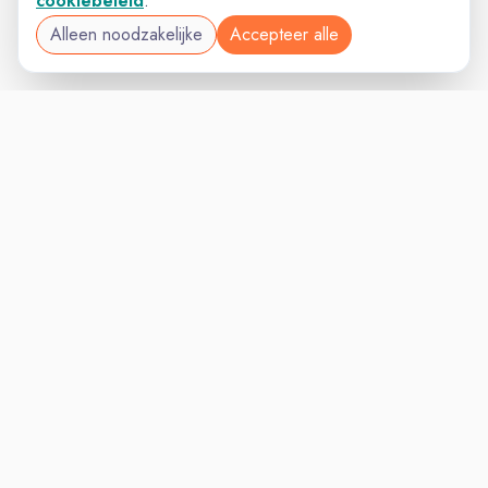
cookiebeleid
.
Alleen noodzakelijke
Accepteer alle
SALESVAC
VACATURELAND
powered by
Inloggen voor Werkgevers
Vacatures
Niches