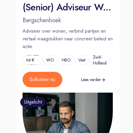
(Senior) Adviseur Wonen
Bergschenhoek
Adviseer over wonen, verbind partijen en
vertaal vraagstukken naar concreet beleid en
actie.
€5.122
Zuid-
tot €
WO
HBO
Vast
...
Holland
6.924
Solliciteer nu
Lees verder
Uitgelicht