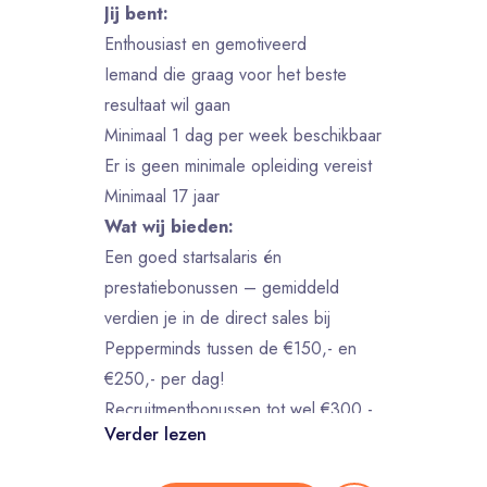
Jij bent:
Enthousiast en gemotiveerd
Iemand die graag voor het beste
resultaat wil gaan
Minimaal 1 dag per week beschikbaar
Er is geen minimale opleiding vereist
Minimaal 17 jaar
Wat wij bieden:
Een goed startsalaris én
prestatiebonussen – gemiddeld
verdien je in de direct sales bij
Pepperminds tussen de €150,- en
€250,- per dag!
Recruitmentbonussen tot wel €300,-
Verder lezen
per vriend die jij aanbrengt –
monetize your network! ;)