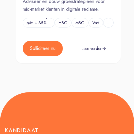
Adviseer en bouw groeistrategieën voor
mid-market klanten in digitale reclame.
€Tot 6500,-
p/m + 35%
HBO
MBO
Vast
...
bonus
Solliciteer nu
Lees verder
KANDIDAAT