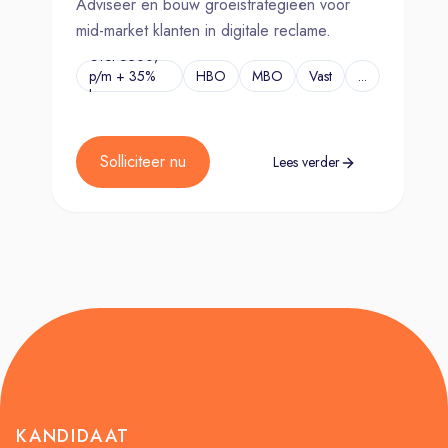
Adviseer en bouw groeistrategieën voor
mid-market klanten in digitale reclame.
€Tot 6500,-
p/m + 35%
HBO
MBO
Vast
...
bonus
Solliciteer nu
Lees verder
KANDIDAAT