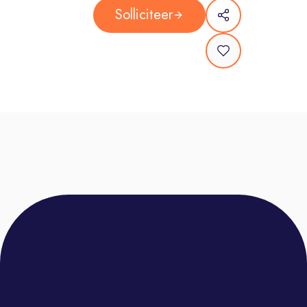
Opleiding- en trainingsprogramma’s
Solliciteer
van onze eigen PepperAcademy
De leukste feestjes, borrels en
evenementen – enjoy the ride!
Oneindige doorgroeimogelijkheden
– dare to grow!
Over ons:
Pepperminds is al dik 25 jaar proud
supporter of the next gen. Onze visie
is simpel: Pepperminds is de plek
waar je het beste uit jezelf leert
halen. We willen op een toffe manier
impact maken op jouw leven en je
uitdagen de wereld op te vreten!
Hoe? Door jou uit je comfort zone te
halen. Sales is our playground en