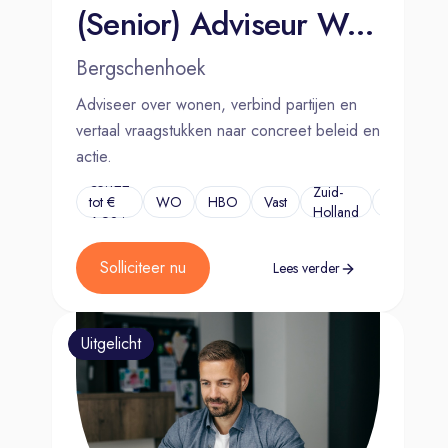
(Senior) Adviseur Wonen
Bergschenhoek
Adviseer over wonen, verbind partijen en
vertaal vraagstukken naar concreet beleid en
actie.
€5.122
Zuid-
tot €
WO
HBO
Vast
...
Holland
6.924
Solliciteer nu
Lees verder
Uitgelicht