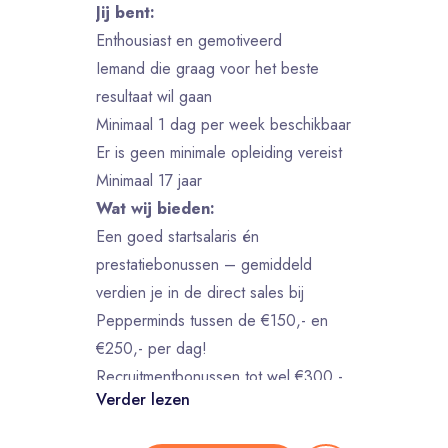
Jij bent:
Enthousiast en gemotiveerd
Iemand die graag voor het beste
resultaat wil gaan
Minimaal 1 dag per week beschikbaar
Er is geen minimale opleiding vereist
Minimaal 17 jaar
Wat wij bieden:
Een goed startsalaris én
prestatiebonussen – gemiddeld
verdien je in de direct sales bij
Pepperminds tussen de €150,- en
€250,- per dag!
Recruitmentbonussen tot wel €300,-
Verder lezen
per vriend die jij aanbrengt –
monetize your network! ;)