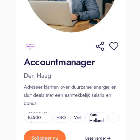
Accountmanager
Den Haag
Adviseer klanten over duurzame energie en
sluit deals met een aantrekkelijk salaris en
bonus.
€3000 tot
Zuid-
€4500
HBO
Vast
...
Holland
p/m
Solliciteer nu
Lees verder