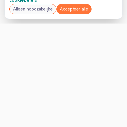
cookiebeleid
.
Alleen noodzakelijke
Accepteer alle
SALESVAC
VACATURELAND
powered by
Inloggen voor Werkgevers
Vacatures
Niches