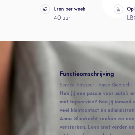
t
Uren per week
Opl
40 uur
LB
Functieomschrijving
Service Adviseur - Ames Sliedrecht
Heb jij een passie voor auto's en
met topservice? Ben jij iemand 
veel klantcontact én administrat
Ames Sliedrecht zoeken we een 
versterken. Lees snel verder e