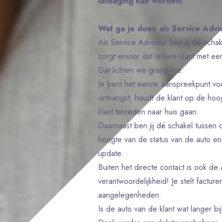
uitdaging kan worden!
Wat ga je doen als Service Adv
Als Service Adviseur ben jij dé schak
zorgt ervoor dat iedere klant met ee
Dat lichten we graag toe:
Je bent het eerste aanspreekpunt voo
ontvangst, houdt de klant op de hoo
klant tevreden naar huis gaan.
Daarnaast ben jij dé schakel tussen 
hoogte van de status van de auto en
update.
Buiten het directe contact is ook de 
verantwoordelijkheid! Je stelt factur
aangelegenheden.
Is de auto van de klant wat langer bij