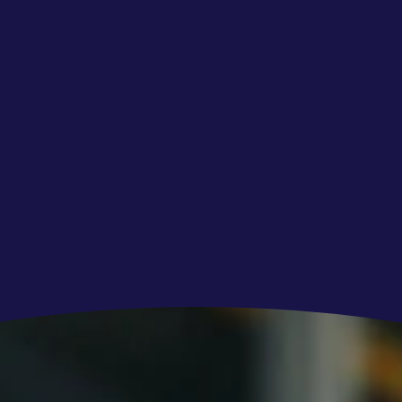
n -service.
ectisch kan zijn, proberen we altijd rekening
.
rijf met vestigingen in Dordrecht,
rk, Sliedrecht en Oud-Beijerland. Al ruim 75
or mobiliteit in de Drechtsteden en omgeving,
, SEAT, Škoda, CUPRA, Volkswagen en
Amega
rholding Amega. Amega is een grote en
met vestigingen in Zuid-Holland, Noord-
rken wij op 44 vestigingen met ruim 870
 er iedere dag voor dat onze klanten tevreden