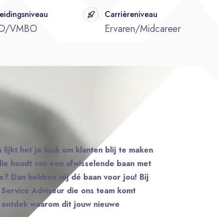
eidingsniveau
Carrièreniveau
O/VMBO
Ervaren/Midcareer
 lijkt het je leuk om klanten blij te maken
die houdt van een afwisselende baan met
ie? Dan hebben wij dé baan voor jou! Bij
Service Adviseur die ons team komt
n ontdek waarom dit jouw nieuwe