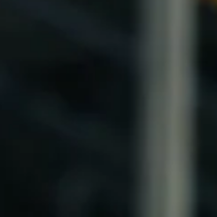
 onderdeel uit van dealerholding Amega.
esvol bedrijf
n de regio
jf van Nederland
feer waardoor medewerkers gemiddeld 10,5 jaar