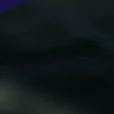
zijn. Maar liefst 20 bedrijven maken
Waarom kiezen voor Amega?
Werken met de gaafste automerken!
Sluit je aan bij een groeiend en succ
Grootste automotive dealerholding i
Financieel sterkste automotive bedri
Professionele en positieve families
bij ons blijven werken
8,5 medewerkers tevredenheid