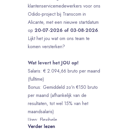
klantenservicemedewerkers voor ons
Odido-project bij Transcom in
Alicante, met een nieuwe startdatum
op
20-07-2026 of 03-08-2026
.
Lijkt het jou wat om ons team te
komen versterken?
Wat levert het JOU op!
Salaris: € 2.094,66 bruto per maand
(fulltime)
Bonus: Gemiddeld zo'n €150 bruto
per maand (afhankelijk van de
resultaten, tot wel 15% van het
maandsalaris)
Uren: Flexibele
Verder lezen
contractmogelijkheden van 32, 34,