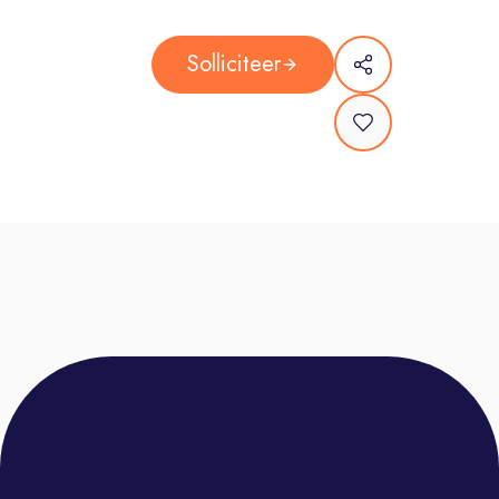
36 of 39 uur per week.
Contract: Onbepaalde duur, 2
Solliciteer
maanden proeftijd
Training: 2 weken training, waar je
alle vaardigheden opdoet die je
nodig hebt.
Hybride werken: De eerste twee
weken start je met een verplichte
inwerkperiode op locatie. Daarna is
hybride werken mogelijk (op basis
van prestaties), waarbij je 2 dagen
per week op kantoor werkt en 3
dagen thuis.
Werkplek: Een inspirerende en
sociale werkomgeving op ons kantoor
in Benalmádena, gelegen in de