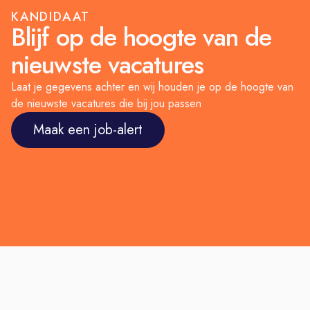
genomen voor tewerkstelling,
KANDIDAAT
Blijf op de hoogte van de
ongeacht ras, huidskleur, religie,
geslacht, nationaliteit, handicapstatus,
nieuwste vacatures
beschermde status als veteraan of
Laat je gegevens achter en wij houden je op de hoogte van
enige andere wettelijk beschermde
de nieuwste vacatures die bij jou passen
eigenschap.
Maak een job-alert