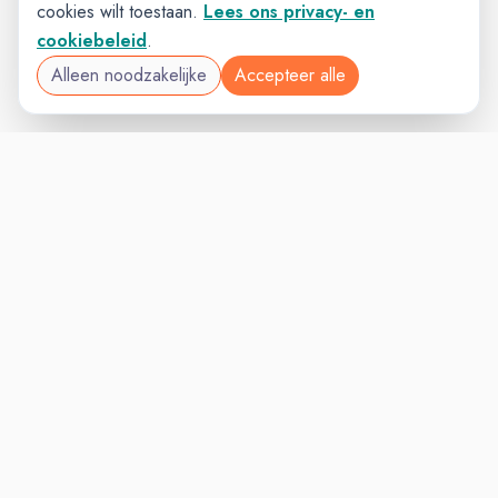
cookies wilt toestaan.
Lees ons privacy- en
cookiebeleid
.
Alleen noodzakelijke
Accepteer alle
SALESVAC
VACATURELAND
powered by
Inloggen voor Werkgevers
Vacatures