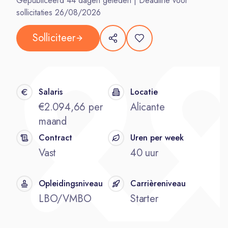
Gepubliceerd
44
dagen geleden | Deadline voor
sollicitaties
26/08/2026
Solliciteer
Salaris
Locatie
€2.094,66 per
Alicante
maand
Contract
Uren per week
Vast
40 uur
Opleidingsniveau
Carrièreniveau
LBO/VMBO
Starter