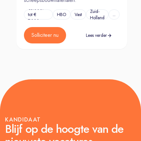
scheepsbouwmaterialen.
€5.000.-
Zuid-
tot €
HBO
Vast
...
Holland
7.000,-
Solliciteer nu
Lees verder
KANDIDAAT
Blijf op de hoogte van de