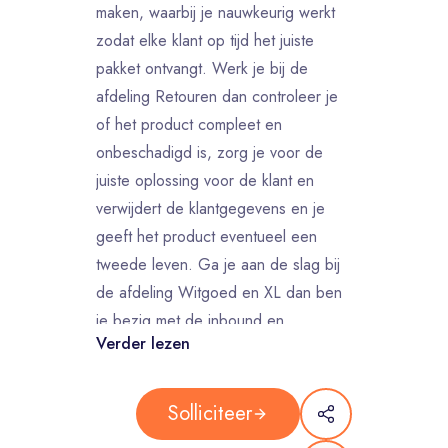
maken, waarbij je nauwkeurig werkt
zodat elke klant op tijd het juiste
pakket ontvangt. Werk je bij de
afdeling Retouren dan controleer je
of het product compleet en
onbeschadigd is, zorg je voor de
juiste oplossing voor de klant en
verwijdert de klantgegevens en je
geeft het product eventueel een
tweede leven. Ga je aan de slag bij
de afdeling Witgoed en XL dan ben
je bezig met de inbound en
Verder lezen
outbound van grote en zware
producten. Dit doe je doormiddel van
een elektrische pallettruck en
Solliciteer
klemtruck. Veilig werken is hierbij erg