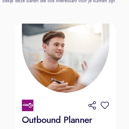
Bekijk deze banen die ook interessant voor je kunnen zijn.
🚀 Wat je kan
Spreekt en begrijpt Nederlands,
zodat we veilig kunnen werken.
Reist binnen 40 minuten naar ons
magazijn in Tilburg (Asteriastraat 4a)
Je werkt graag in een team en zorgt
ervoor dat het team op je kan
rekenen, je neemt initiatief, bent
flexibel inzetbaar en deinst niet terug
van veranderingen.
Outbound Planner