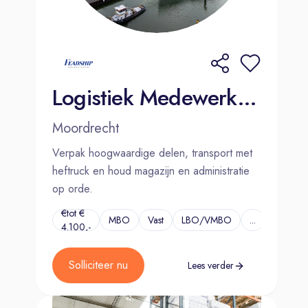
Logistiek Medewerker - Dutch speaking | Moordrecht
Moordrecht
Verpak hoogwaardige delen, transport met
heftruck en houd magazijn en administratie
op orde.
€tot €
MBO
Vast
LBO/VMBO
...
4.100,-
Solliciteer nu
Lees verder