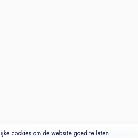
ijke cookies om de website goed te laten
Vacatures
Niches
Werkgevers
Over Ons
Maak een Suc