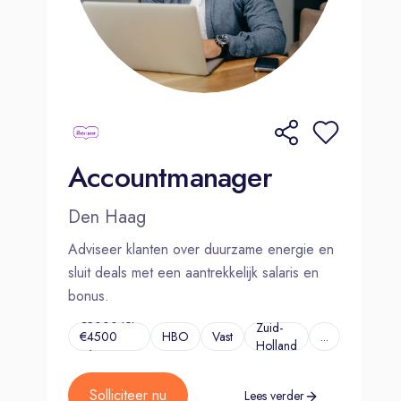
Accountmanager
Den Haag
Adviseer klanten over duurzame energie en
sluit deals met een aantrekkelijk salaris en
bonus.
€3000 tot
Zuid-
€4500
HBO
Vast
...
Holland
p/m
Solliciteer nu
Lees verder