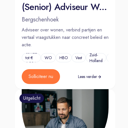
(Senior) Adviseur Wonen
Bergschenhoek
Adviseer over wonen, verbind partijen en
vertaal vraagstukken naar concreet beleid en
actie.
€5.122
Zuid-
tot €
WO
HBO
Vast
...
Holland
6.924
Solliciteer nu
Lees verder
Uitgelicht