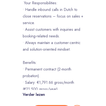
Your Responsibilities:
• Handle inbound calls in Dutch to
close reservations – focus on sales +
service.
• Assist customers with inquiries and
booking-related needs.
• Always maintain a customer-centric
and solution-oriented mindset.
Benefits:
• Permanent contract (2-month
probation).
• Salary: €1,791.66 gross/month
(€21,500 gross/year).
Verder lezen
• €1,500 sign-on bonus.
• Full-time: 39 hours/week.