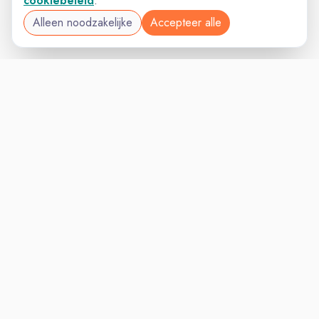
cookiebeleid
.
Alleen noodzakelijke
Accepteer alle
SALESVAC
VACATURELAND
powered by
Inloggen voor Werkgevers
Vacatures
Niches