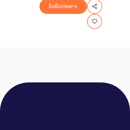
• Paid training from day one (on-site).
Solliciteer
- Start date: ASAP
Requirements:
• Native or near-native Dutch.
• Sales experience (essential).
• Strong commercial mindset and
results focus.
• Advanced English.
• Based in Málaga or willing to
relocate.
Location
Centro District – Málaga
Schedule
• Rotational shifts between 08:00