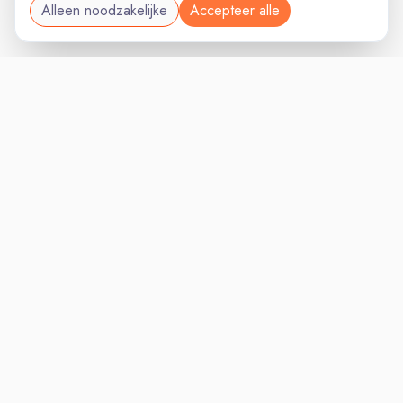
Alleen noodzakelijke
Accepteer alle
SALESVAC
VACATURELAND
powered by
Inloggen voor Werkgevers
Vacatures
Niches
Werkgevers