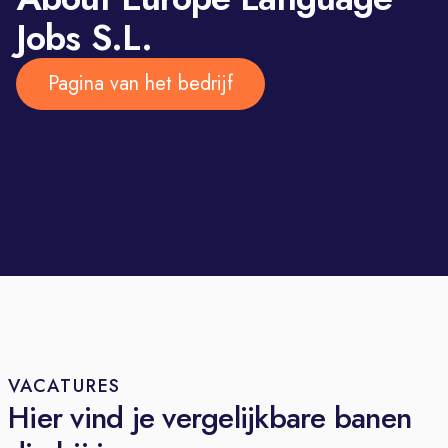
OFFERS
Jobs S.L.
Base salary
Apartment Benefit
Pagina van het bedrijf
Health Insurance
Christmas and holiday allowances
Productivity bonuses
Meal allowance
VACATURES
Hier vind je vergelijkbare banen