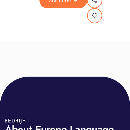
Solliciteer
Point of contact for external sellers;
Provide information about digital
products;
Escalation and rerouting of issues to
other departments.
REQUERIMENTS
Proficient level of Dutch speaker
EU citizen
Located in Portugal
Good communication skills
CRUE and NIF (documents to work in
Portugal)
Starting date in May
BEDRIJF
About Europe Language