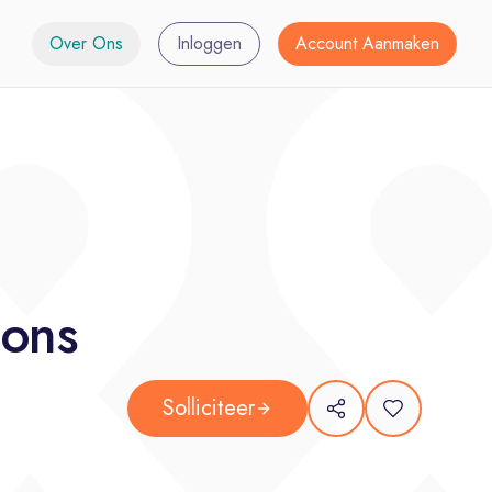
Over Ons
Inloggen
Account Aanmaken
ions
Solliciteer