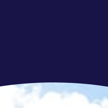
collectieve zorgverzekering.
g?
ij jezelf al als de operationele held voor onze
lik op de knop hieronder, stuur ons je CV en
voor deze job. We kunnen niet wachten om van