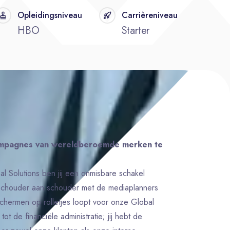
Opleidingsniveau
Carrièreniveau
HBO
Starter
ampagnes van wereldberoemde merken te
al Solutions ben jij een onmisbare schakel
 schouder aan schouder met de mediaplanners
schermen op rolletjes loopt voor onze Global
ot de financiële administratie; jij hebt de