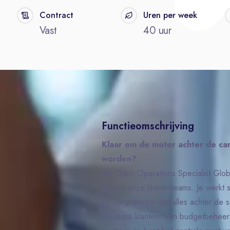
Contract
Uren per week
Vast
40 uur
Functieomschrijving
Klaar om de motor achter de c
worden?
Als Client Operations Specialist Glob
binnen onze klantenteams. Je werkt
en zorgt ervoor dat alles achter de 
Solutions klanten. Van budgetbeheer t