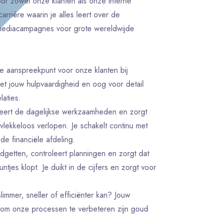
oor zowel onze klanten als onze interne
carrière waarin je alles leert over de
 mediacampagnes voor grote wereldwijde
ste aanspreekpunt voor onze klanten bij
et jouw hulpvaardigheid en oog voor detail
laties.
neert de dagelijkse werkzaamheden en zorgt
lekkeloos verlopen. Je schakelt continu met
de financiële afdeling.
getten, controleert planningen en zorgt dat
untjes klopt. Je duikt in de cijfers en zorgt voor
 slimmer, sneller of efficiënter kan? Jouw
 om onze processen te verbeteren zijn goud