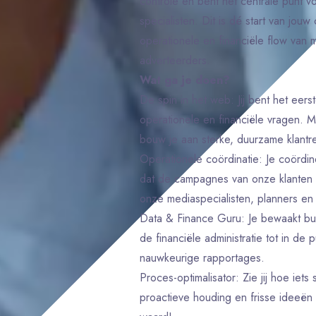
controle en bent het centrale punt v
specialisten. Dit is dé start van jouw 
operationele en financiële flow van
adverteerders.
Wat ga je doen?
De spin in het web: Jij bent het eer
operationele en financiële vragen. M
bouw je aan sterke, duurzame klantre
Operationele coördinatie: Je coördi
dat de campagnes van onze klanten v
onze mediaspecialisten, planners en 
Data & Finance Guru: Je bewaakt bud
de financiële administratie tot in de p
nauwkeurige rapportages.
Proces-optimalisator: Zie jij hoe iets
proactieve houding en frisse ideeën