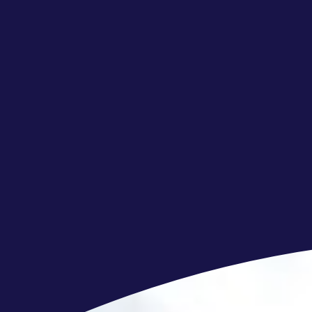
Zorgverzekering: Profiteer van onze 
Ben jij klaar voor deze uitdagin
Krijg je energie van deze rol en zie j
topklanten? Wacht dan niet langer! K
vertel ons waarom jij perfect bent 
je te horen