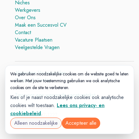
Niches
Werkgevers
Over Ons
Maak een Succesvol CV
Contact
Vacature Plaatsen
Veelgestelde Vragen
Algemene Voorwaarden
We gebruiken noodzakelijke cookies om de website goed te laten
Privacy & Cookie
werken. Met jouw toestemming gebruiken we ook analytische
Cookie-instellingen
cookies om de site te verbeteren.
Tips voor een wervende vacaturetekst
Kies of je naast noodzakelijke cookies ook analytische
cookies wilt toestaan.
Lees ons privacy- en
© 2025 Vacatureland
cookiebeleid
.
Build:
20260727-1227
Alleen noodzakelijke
Accepteer alle