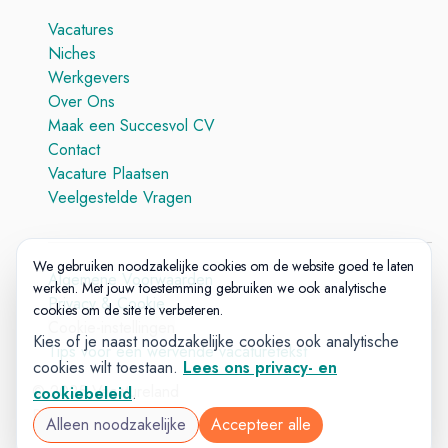
Vacatures
Niches
Werkgevers
Over Ons
Maak een Succesvol CV
Contact
Vacature Plaatsen
Veelgestelde Vragen
We gebruiken noodzakelijke cookies om de website goed te laten
Algemene Voorwaarden
werken. Met jouw toestemming gebruiken we ook analytische
Privacy & Cookie
cookies om de site te verbeteren.
Cookie-instellingen
Kies of je naast noodzakelijke cookies ook analytische
Tips voor een wervende vacaturetekst
cookies wilt toestaan.
Lees ons privacy- en
© 2025 Vacatureland
cookiebeleid
.
Build:
20260727-1227
Alleen noodzakelijke
Accepteer alle