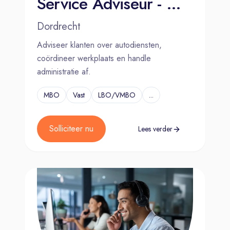
Service Adviseur - Mulder Van Mill Dordrecht (Laan)
Dordrecht
Adviseer klanten over autodiensten,
coördineer werkplaats en handle
administratie af.
MBO
Vast
LBO/VMBO
...
Solliciteer nu
Lees verder