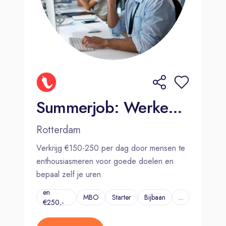
Summerjob: Werken wanneer jij wilt (€150-€250 per dag)
Rotterdam
Verkrijg €150-250 per dag door mensen te
enthousiasmeren voor goede doelen en
bepaal zelf je uren.
€150,-
en
MBO
Starter
Bijbaan
...
€250,-
per dag