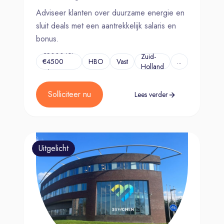
Adviseer klanten over duurzame energie en
sluit deals met een aantrekkelijk salaris en
bonus.
€3000 tot
Zuid-
€4500
HBO
Vast
...
Holland
p/m
Solliciteer nu
Lees verder
Uitgelicht