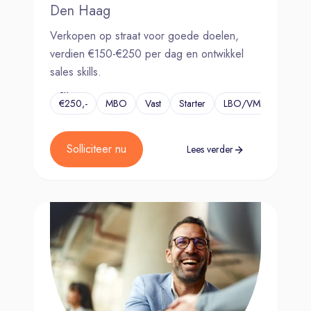
Den Haag
Verkopen op straat voor goede doelen,
verdien €150-€250 per dag en ontwikkel
sales skills.
€150,-
en
€250,-
MBO
Vast
Starter
LBO/VMBO
...
per
dag
Solliciteer nu
Lees verder