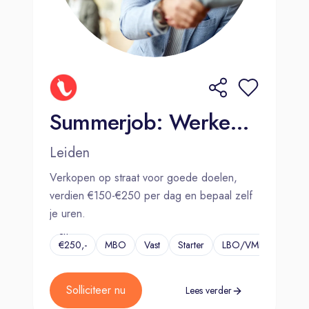
Summerjob: Werken wanneer jij wilt (€150-€250 per dag)
Leiden
Verkopen op straat voor goede doelen,
verdien €150-€250 per dag en bepaal zelf
je uren.
€150,-
en
€250,-
MBO
Vast
Starter
LBO/VMBO
...
per
dag
Solliciteer nu
Lees verder