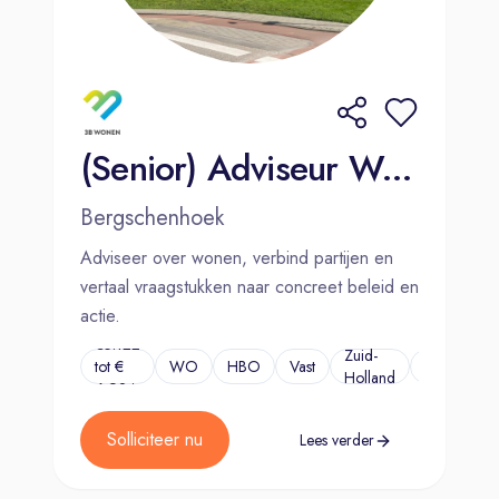
(Senior) Adviseur Wonen
Bergschenhoek
Adviseer over wonen, verbind partijen en
vertaal vraagstukken naar concreet beleid en
actie.
€5.122
Zuid-
tot €
WO
HBO
Vast
...
Holland
6.924
Solliciteer nu
Lees verder