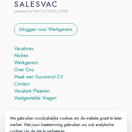
SALESVAC
VACATURELAND
powered by
Inloggen voor Werkgevers
Vacatures
Niches
Werkgevers
Over Ons
Maak een Succesvol CV
Contact
Vacature Plaatsen
Veelgestelde Vragen
We gebruiken noodzakelijke cookies om de website goed te laten
Algemene Voorwaarden
werken. Met jouw toestemming gebruiken we ook analytische
Privacy & Cookie
cookies om de site te verbeteren.