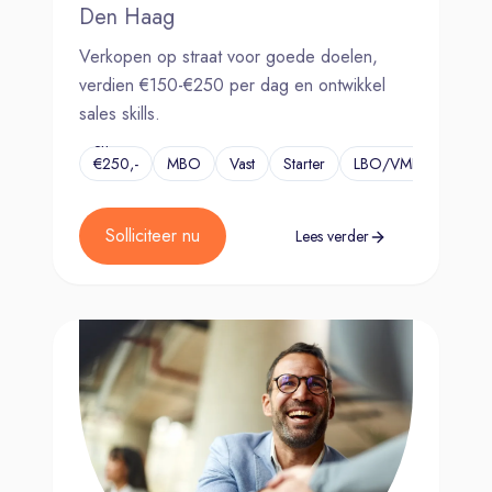
Den Haag
Verkopen op straat voor goede doelen,
verdien €150-€250 per dag en ontwikkel
sales skills.
€150,-
en
€250,-
MBO
Vast
Starter
LBO/VMBO
...
per
dag
Solliciteer nu
Lees verder