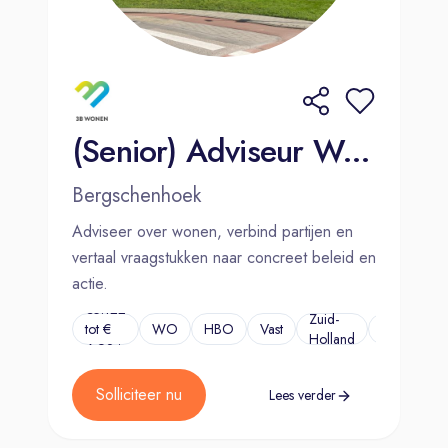
(Senior) Adviseur Wonen
Bergschenhoek
Adviseer over wonen, verbind partijen en
vertaal vraagstukken naar concreet beleid en
actie.
€5.122
Zuid-
tot €
WO
HBO
Vast
...
Holland
6.924
Solliciteer nu
Lees verder