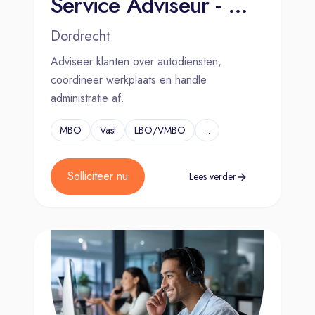
Service Adviseur - Mulder Van Mill Dordrecht (Laan)
Dordrecht
Adviseer klanten over autodiensten,
coördineer werkplaats en handle
administratie af.
MBO
Vast
LBO/VMBO
...
Solliciteer nu
Lees verder