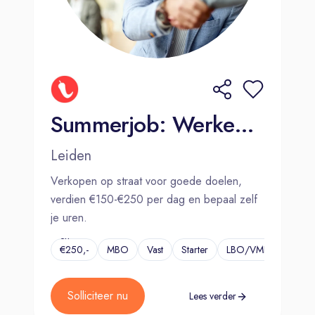
Summerjob: Werken wanneer jij wilt (€150-€250 per dag)
Leiden
Verkopen op straat voor goede doelen,
verdien €150-€250 per dag en bepaal zelf
je uren.
€150,-
en
€250,-
MBO
Vast
Starter
LBO/VMBO
...
per
dag
Solliciteer nu
Lees verder