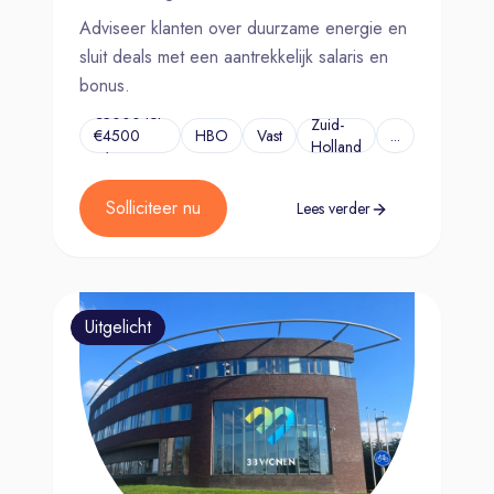
Adviseer klanten over duurzame energie en
sluit deals met een aantrekkelijk salaris en
bonus.
€3000 tot
Zuid-
€4500
HBO
Vast
...
Holland
p/m
Solliciteer nu
Lees verder
Uitgelicht