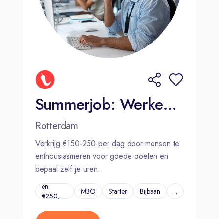
Summerjob: Werken wanneer jij wilt (€150-€250 per dag)
Rotterdam
Verkrijg €150-250 per dag door mensen te
enthousiasmeren voor goede doelen en
bepaal zelf je uren.
€150,-
en
MBO
Starter
Bijbaan
...
€250,-
per dag